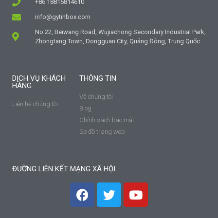
+86 18816814610
info@gytinbox.com
No 22, Beiwang Road, Wujiachong Secondary Industrial Park,
Zhongtang Town, Dongguan City, Quảng Đông, Trung Quốc
DỊCH VỤ KHÁCH
THÔNG TIN
HÀNG
Về chúng tôi
Liên hệ chúng tôi
Blog
Chính sách bảo mật
Sơ đồ trang web
ĐƯỜNG LIÊN KẾT MẠNG XÃ HỘI