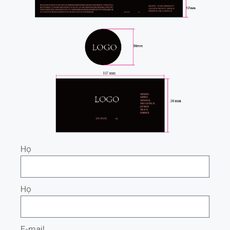
Họ
Họ
E-mail