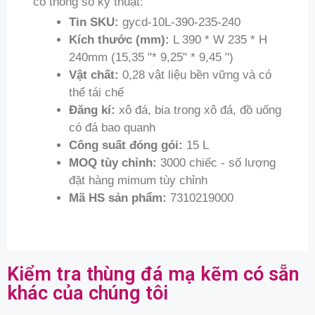
có thông số kỹ thuật:
Tin SKU:
gycd-10L-390-235-240
Kích thước (mm):
L 390 * W 235 * H
240mm (15,35 "* 9,25" * 9,45 ")
Vật chất:
0,28 vật liệu bền vững và có
thể tái chế
Đăng kí:
xô đá, bia trong xô đá, đồ uống
có đá bao quanh
Công suất đóng gói:
15 L
MOQ tùy chỉnh:
3000 chiếc - số lượng
đặt hàng mimum tùy chỉnh
Mã HS sản phẩm:
7310219000
Kiểm tra thùng đá mạ kẽm có sẵn
khác của chúng tôi