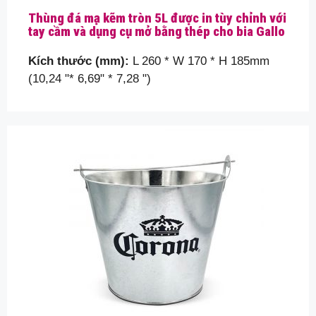
Thùng đá mạ kẽm tròn 5L được in tùy chỉnh với
tay cầm và dụng cụ mở bằng thép cho bia Gallo
Liên hệ với chúng tôi để có giải
pháp nhanh chóng
Kích thước (mm):
L 260 * W 170 * H 185mm
(10,24 "* 6,69" * 7,28 ")
Vui lòng giúp chúng tôi hiểu rõ hơn yêu cầu của bạn
bằng cách cho chúng tôi biết thêm một chút về chi
tiết đóng gói của bạn, như kích thước, hình dạng
hộp thiếc, v.v. mà bạn đang tìm kiếm…
Tên của bạn
Email của bạn
Môn học