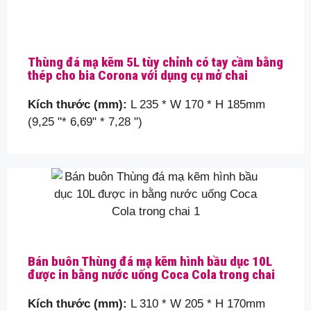
Tin nhắn của bạn (tùy chọn)
Thùng đá mạ kẽm 5L tùy chỉnh có tay cầm bằng
thép cho bia Corona với dụng cụ mở chai
Kích thước (mm):
L 235 * W 170 * H 185mm
(9,25 "* 6,69" * 7,28 ")
Vui lòng chứng minh bạn là con người bằng cách
chọn
chiếc máy bay
.
Bán buôn Thùng đá mạ kẽm hình bầu dục 10L
được in bằng nước uống Coca Cola trong chai
Kích thước (mm):
L 310 * W 205 * H 170mm