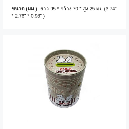
โปรดช่วยให้เราเข้าใจความต้องการของคุณมากขึ้น
ขนาด (มม.):
ยาว 95 * กว้าง 70 * สูง 25 มม.(3.74"
โดยบอกให้เราทราบอีกเล็กน้อยเกี่ยวกับรายละเอียด
* 2.76" * 0.98" )
บรรจุภัณฑ์ของคุณ เช่น ขนาดกล่องดีบุก รูปทรง และ
อื่นๆ ที่คุณกำลังมองหา...
ชื่อของคุณ
อีเมลของคุณ
เรื่อง
ข้อความของคุณ (ไม่บังคับ)