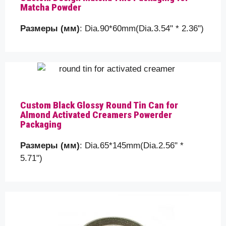
Matcha Powder
Свяжитесь с нами для
Размеры (мм)
: Dia.90*60mm(Dia.3.54" * 2.36")
быстрого решения
Пожалуйста, помогите нам лучше понять ваши
требования, сообщив нам немного больше о
деталях вашей упаковки, таких как размер
жестяной коробки, форма и т. д., которые вы
Custom Black Glossy Round Tin Can for
ищете…
Almond Activated Creamers Powerder
Packaging
Ваше имя
Размеры (мм)
: Dia.65*145mm(Dia.2.56" *
5.71")
Ваш адрес электронной почты
Предмет