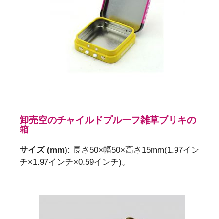
ブリキの箱のサイズや形状など、パッケージの詳
細についてもう少し詳しく教えて、要件をよりよ
く理解するのを手伝ってください…
あなたの名前
あなたのメール
卸売空のチャイルドプルーフ雑草ブリキの
箱
主題
サイズ (mm):
長さ50×幅50×高さ15mm(1.97イン
チ×1.97インチ×0.59インチ)。
あなたのメッセージ（オプション）