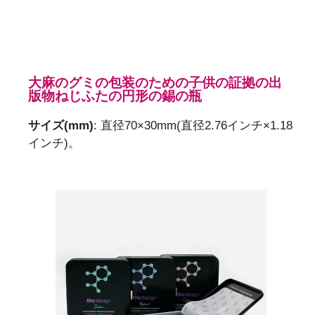
大麻のグミの包装のための子供の証拠の出
版物ねじふたの円形の錫の瓶
サイズ(mm)
: 直径70×30mm(直径2.76インチ×1.18
インチ)。