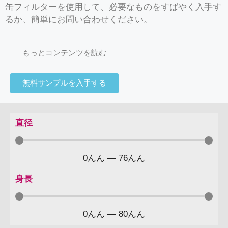
缶フィルターを使用して、必要なものをすばやく入手す
るか、簡単にお問い合わせください。
もっとコンテンツを読む
無料サンプルを入手する
直径
0
んん
—
76
んん
身長
0
んん
—
80
んん