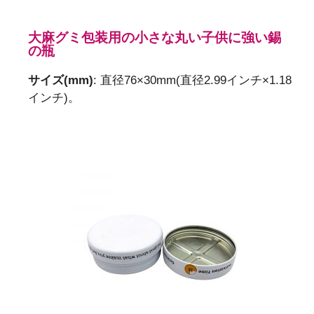
大麻グミ包装用の小さな丸い子供に強い錫
の瓶
サイズ(mm)
: 直径76×30mm(直径2.99インチ×1.18
インチ)。