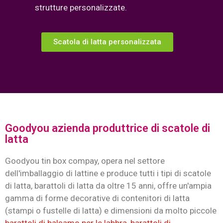
strutture personalizzate.
Scatola di latta personalizzata
Contattaci per una soluzione
Goodyou azienda produttrice di scatole di
rapida
latta
Aiutaci a capire meglio le tue esigenze
Goodyou tin box compay, opera nel settore
raccontandoci qualcosa in più sui dettagli del tuo
dell'imballaggio di lattine e produce tutti i tipi di scatole
imballaggio, come le dimensioni, la forma della
di latta, barattoli di latta da oltre 15 anni, offre un'ampia
scatola di latta e così via che stai cercando...
gamma di forme decorative di contenitori di latta
(stampi o fustelle di latta) e dimensioni da molto piccole
Il tuo nome
barattoli di balsamo per le labbra
,
barattoli di