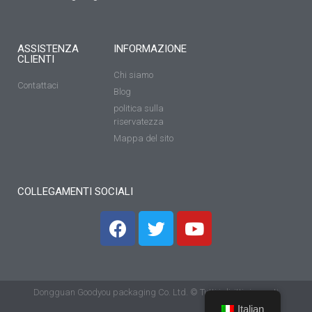
ASSISTENZA
INFORMAZIONE
CLIENTI
Chi siamo
Contattaci
Blog
politica sulla
riservatezza
Mappa del sito
COLLEGAMENTI SOCIALI
Dongguan Goodyou packaging Co. Ltd. © Tutti i diritti riservati
Italian