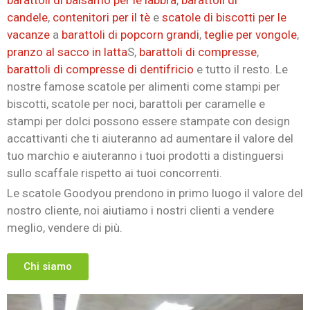
candele
,
contenitori per il tè
e
scatole di biscotti per le
vacanze
a
barattoli di popcorn grandi
,
teglie per vongole
,
La tua email
pranzo al sacco in latta
S,
barattoli di compresse
,
barattoli di compresse di dentifricio
e tutto il resto. Le
nostre famose scatole per alimenti come stampi per
Materia
biscotti, scatole per noci, barattoli per caramelle e
stampi per dolci possono essere stampate con design
accattivanti che ti aiuteranno ad aumentare il valore del
Il tuo messaggio (opzionale)
tuo marchio e aiuteranno i tuoi prodotti a distinguersi
sullo scaffale rispetto ai tuoi concorrenti.
Le scatole Goodyou prendono in primo luogo il valore del
nostro cliente, noi aiutiamo i nostri clienti a vendere
meglio, vendere di più.
Chi siamo