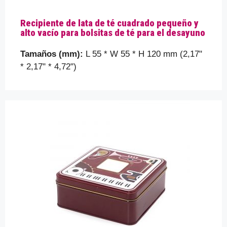
Contáctenos para una solución
rápida
Recipiente de lata de té cuadrado pequeño y
alto vacío para bolsitas de té para el desayuno
Por favor, ayúdenos a comprender mejor sus
requisitos contándonos un poco más sobre los
Tamaños (mm):
L 55 * W 55 * H 120 mm (2,17"
detalles de su embalaje, como el tamaño de la caja
* 2,17" * 4,72")
de hojalata, la forma, etc. que está buscando...
Su nombre
Tu correo electrónico
Tema
Tu mensaje (opcional)