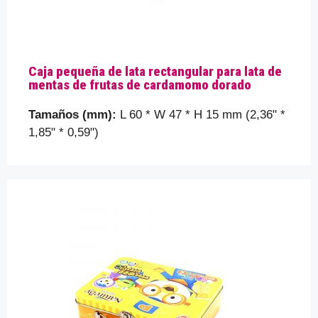
Contáctenos para una solución
rápida
Por favor, ayúdenos a comprender mejor sus
Caja pequeña de lata rectangular para lata de
requisitos contándonos un poco más sobre los
mentas de frutas de cardamomo dorado
detalles de su embalaje, como el tamaño de la caja
de hojalata, la forma, etc. que está buscando...
Tamaños (mm):
L 60 * W 47 * H 15 mm (2,36" *
1,85" * 0,59")
Su nombre
Tu correo electrónico
Tema
Tu mensaje (opcional)