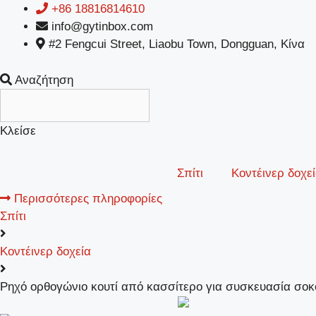
Μετάβαση
+86 18816814610
σε
info@gytinbox.com
περιεχόμενο
#2 Fengcui Street, Liaobu Town, Dongguan, Κίνα
Αναζήτηση
Κλείσε
Σπίτι
Κοντέινερ δοχε
Περισσότερες πληροφορίες
Σπίτι
Κοντέινερ δοχεία
Ρηχό ορθογώνιο κουτί από κασσίτερο για συσκευασία σο