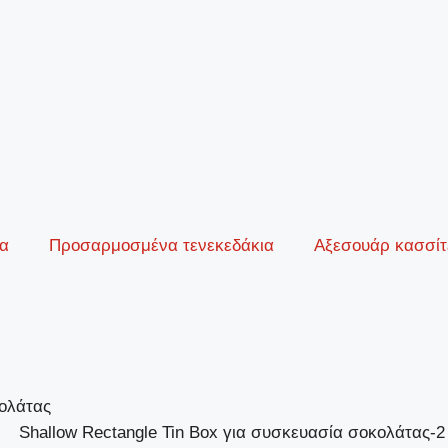
ία
Προσαρμοσμένα τενεκεδάκια
Αξεσουάρ κασσίτ
κολάτας