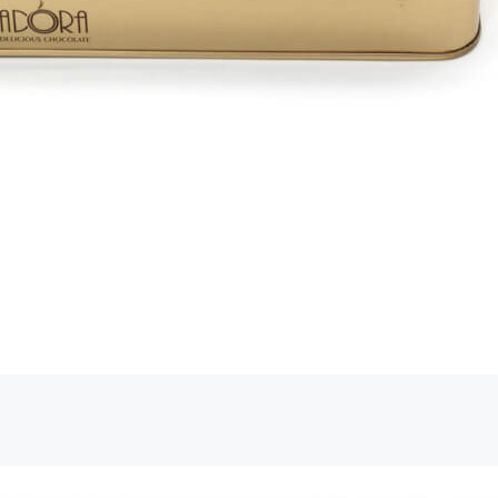
ίξτε ότι είστε άνθρωπος επιλέγοντας
Σπίτι
.