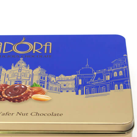
κοινωνήστε μαζί μας για μια
γορη λύση
τε μας να κατανοήσουμε καλύτερα τις απαιτήσεις σας, λέ
γο περισσότερα για τις λεπτομέρειες της συσκευασίας σας
εθος, το σχήμα του κουτιού κ.λπ. που αναζητάτε…
μα σου
κτρονικό σου ταχυδρομείο
υμά σας (προαιρετικό)