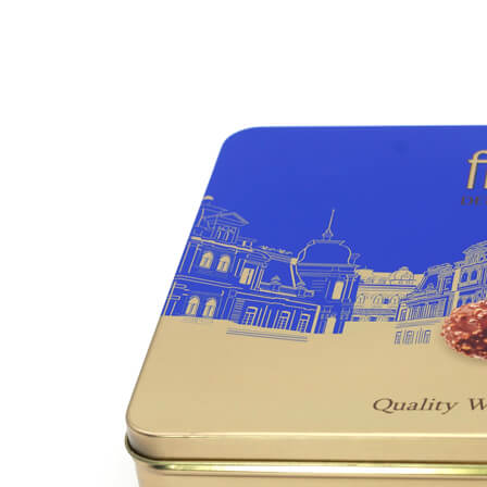
Επι
γρή
Βοηθήσ
μας λί
το μέγ
Το όνο
Το ηλε
Θέμα
Το μήν