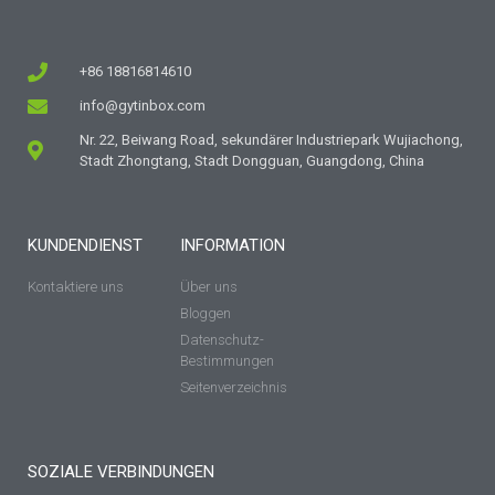
+86 18816814610
info@gytinbox.com
Nr. 22, Beiwang Road, sekundärer Industriepark Wujiachong,
Stadt Zhongtang, Stadt Dongguan, Guangdong, China
KUNDENDIENST
INFORMATION
Kontaktiere uns
Über uns
Bloggen
Datenschutz-
Bestimmungen
Seitenverzeichnis
SOZIALE VERBINDUNGEN