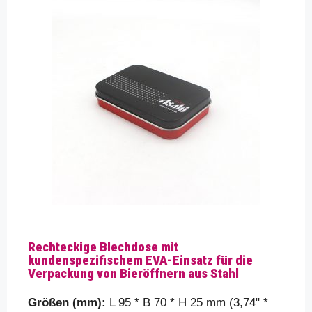
Ihre Nachricht (optional)
Rechteckige Blechdose mit
kundenspezifischem EVA-Einsatz für die
Bitte beweisen Sie, dass Sie ein Mensch sind
Verpackung von Bieröffnern aus Stahl
und wählen Sie
das Auto
aus.
Größen (mm):
L 95 * B 70 * H 25 mm (3,74" *