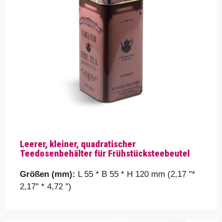
Kontaktieren Sie uns für eine
schnelle Lösung
Bitte helfen Sie uns, Ihre Anforderungen besser zu
verstehen, indem Sie uns etwas mehr über Ihre
Verpackungsdetails erzählen, wie die Größe, Form
usw. der Dose, die Sie suchen …
Leerer, kleiner, quadratischer
Ihren Namen
Teedosenbehälter für Frühstücksteebeutel
Größen (mm):
L 55 * B 55 * H 120 mm (2,17 "*
Deine E-Mail
2,17" * 4,72 ")
Thema