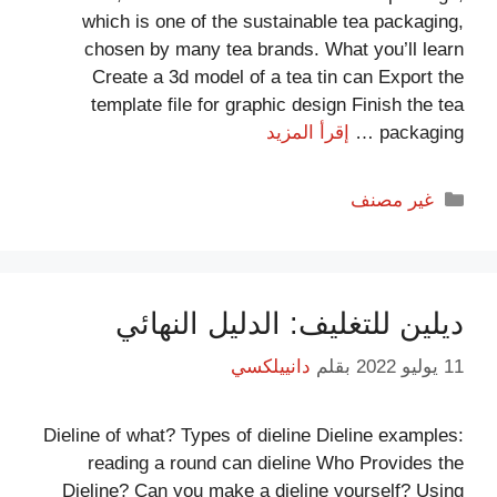
which is one of the sustainable tea packaging,
اتصل بنا للحصول على حل سريع
chosen by many tea brands. What you’ll learn
Create a 3d model of a tea tin can Export the
الرجاء مساعدتنا في فهم متطلباتك بشكل أفضل عن
template file for graphic design Finish the tea
طريق إخبارنا بالمزيد قليلاً عن تفاصيل التغليف الخاصة
packaging …
إقرأ المزيد
بك ، مثل حجم صندوق الصفيح وشكله وما إلى ذلك الذي
تبحث عنه ...
غير مصنف
اسمك
بريدك الالكتروني
ديلين للتغليف: الدليل النهائي
11 يوليو 2022
بقلم
دانييلكسي
موضوعات
Dieline of what? Types of dieline Dieline examples:
reading a round can dieline Who Provides the
رسالتك (اختياري)
Dieline? Can you make a dieline yourself? Using